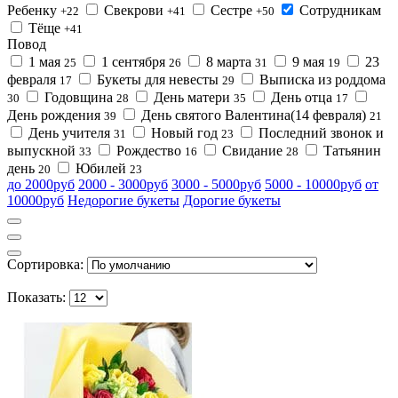
Ребенку
Свекрови
Сестре
Сотрудникам
+22
+41
+50
Тёще
+41
Повод
1 мая
1 сентября
8 марта
9 мая
23
25
26
31
19
февраля
Букеты для невесты
Выписка из роддома
17
29
Годовщина
День матери
День отца
30
28
35
17
День рождения
День святого Валентина(14 февраля)
39
21
День учителя
Новый год
Последний звонок и
31
23
выпускной
Рождество
Свидание
Татьянин
33
16
28
день
Юбилей
20
23
до 2000руб
2000 - 3000руб
3000 - 5000руб
5000 - 10000руб
от
10000руб
Недорогие букеты
Дорогие букеты
Сортировка:
Показать: