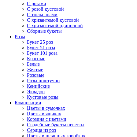
С розами
С розой кустовой
С тюльпанами
С хризантемой кустовой
С хризантемой одиночной
Сборные букеты
Розы
Букет 25 роз
Букет 51 роза
Букет 101 роза
Красные
Белые
Желтые
Розовые
Розы поштучно
Кенийские
Эквадор
Кустовые розы
Композиции
Цветы в сумочках
Цветы в ящиках
Корзина с цветами
Свадебные букеты невесты
Сердца из роз
Цветы в шляпных коробках