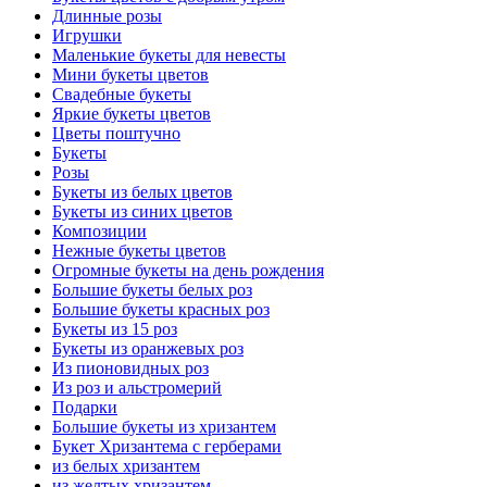
Длинные розы
Игрушки
Маленькие букеты для невесты
Мини букеты цветов
Свадебные букеты
Яркие букеты цветов
Цветы поштучно
Букеты
Розы
Букеты из белых цветов
Букеты из синих цветов
Композиции
Нежные букеты цветов
Огромные букеты на день рождения
Большие букеты белых роз
Большие букеты красных роз
Букеты из 15 роз
Букеты из оранжевых роз
Из пионовидных роз
Из роз и альстромерий
Подарки
Большие букеты из хризантем
Букет Хризантема с герберами
из белых хризантем
из желтых хризантем