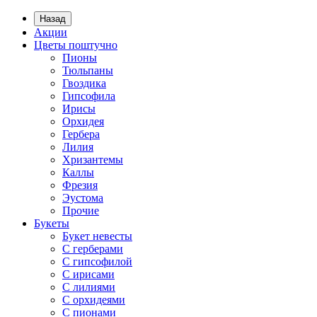
Назад
Акции
Цветы поштучно
Пионы
Тюльпаны
Гвоздика
Гипсофила
Ирисы
Орхидея
Гербера
Лилия
Хризантемы
Каллы
Фрезия
Эустома
Прочие
Букеты
Букет невесты
С герберами
С гипсофилой
С ирисами
С лилиями
С орхидеями
С пионами