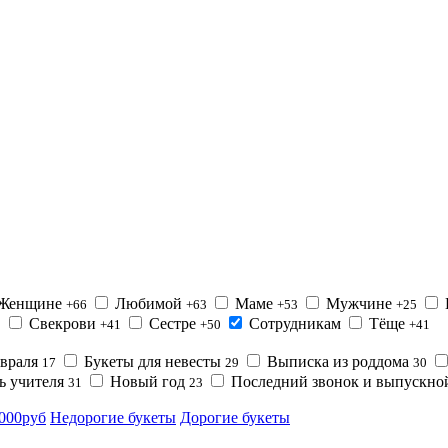
Женщине
Любимой
Маме
Мужчине
+66
+63
+53
+25
Свекрови
Сестре
Сотрудникам
Тёще
2
+41
+50
+41
евраля
Букеты для невесты
Выписка из роддома
17
29
30
ь учителя
Новый год
Последний звонок и выпускн
31
23
0000руб
Недорогие букеты
Дорогие букеты