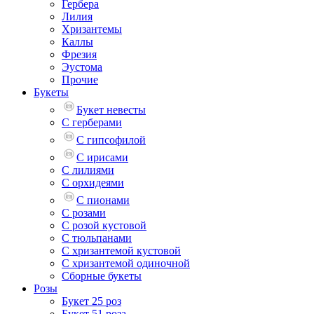
Гербера
Лилия
Хризантемы
Каллы
Фрезия
Эустома
Прочие
Букеты
Букет невесты
С герберами
С гипсофилой
С ирисами
С лилиями
С орхидеями
С пионами
С розами
С розой кустовой
С тюльпанами
С хризантемой кустовой
С хризантемой одиночной
Сборные букеты
Розы
Букет 25 роз
Букет 51 роза