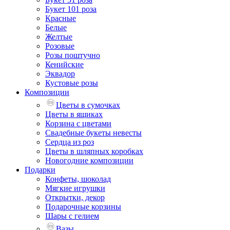
Букет 101 роза
Красные
Белые
Желтые
Розовые
Розы поштучно
Кенийские
Эквадор
Кустовые розы
Композиции
Цветы в сумочках
Цветы в ящиках
Корзина с цветами
Свадебные букеты невесты
Сердца из роз
Цветы в шляпных коробках
Новогодние композиции
Подарки
Конфеты, шоколад
Мягкие игрушки
Открытки, декор
Подарочные корзины
Шары с гелием
Вазы