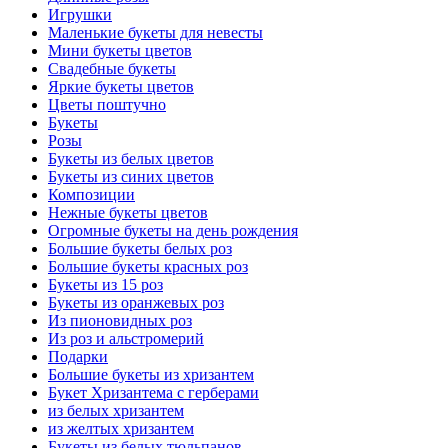
Игрушки
Маленькие букеты для невесты
Мини букеты цветов
Свадебные букеты
Яркие букеты цветов
Цветы поштучно
Букеты
Розы
Букеты из белых цветов
Букеты из синих цветов
Композиции
Нежные букеты цветов
Огромные букеты на день рождения
Большие букеты белых роз
Большие букеты красных роз
Букеты из 15 роз
Букеты из оранжевых роз
Из пионовидных роз
Из роз и альстромерий
Подарки
Большие букеты из хризантем
Букет Хризантема с герберами
из белых хризантем
из желтых хризантем
Букеты из белых тюльпанов