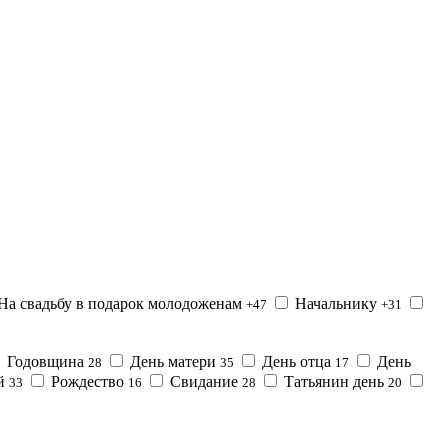
На свадьбу в подарок молодоженам
Начальнику
+47
+31
Годовщина
День матери
День отца
День
28
35
17
ой
Рождество
Свидание
Татьянин день
33
16
28
20